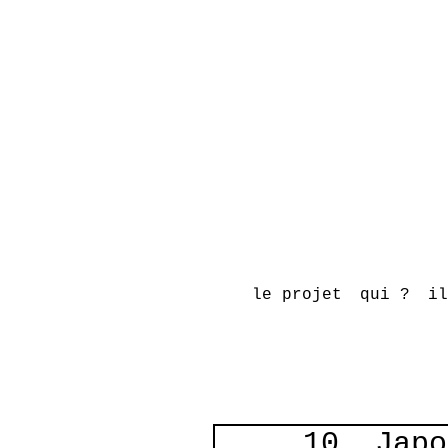
le projet
qui ?
il
10. Japo