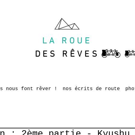
LA ROUE
DES RÊVES
s nous font rêver !
nos écrits de route
pho
n : 2ème partie - Kyushu