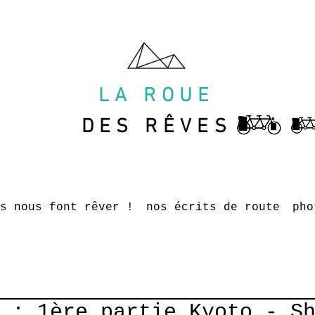
LA ROUE
DES RÊVES
s nous font rêver !
nos écrits de route
pho
 : 1ère partie Kyoto - S