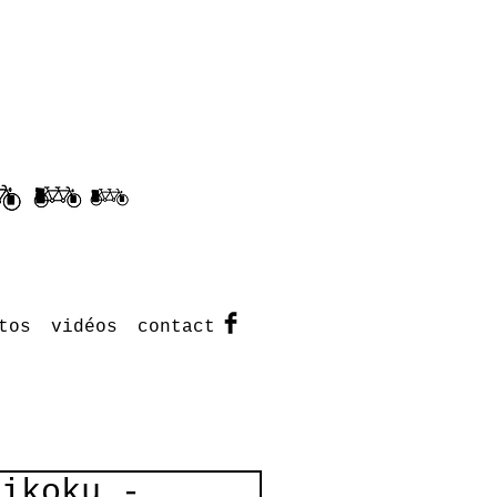
tos
vidéos
contact
hikoku -